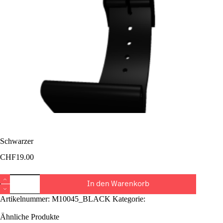
Schwarzer
CHF
19.00
Schwarzer
In den Warenkorb
Menge
Artikelnummer:
M10045_BLACK
Kategorie:
Armband
Lajoux
Ähnliche Produkte