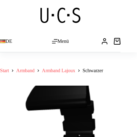
Zum
Inhalt
springen
DE
Menü
Warenkorb
Start
Armband
Armband Lajoux
Schwarzer