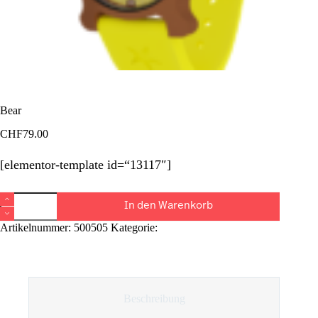
Bear
CHF
79.00
[elementor-template id=“13117″]
Bear
In den Warenkorb
Menge
Artikelnummer:
500505
Kategorie:
Superkids
Beschreibung