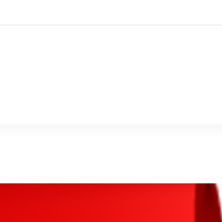
ustomised
Mine-ex
Qui sommes-nous?