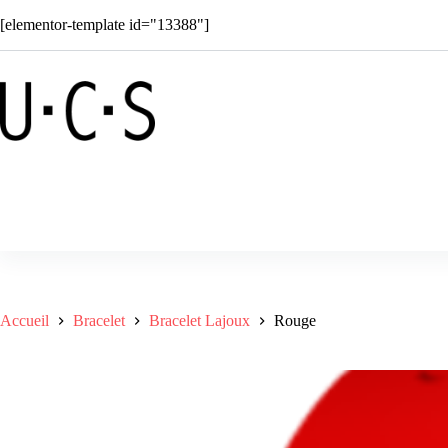
Passer
[elementor-template id="13388"]
au
contenu
Boutique
Solar
Superkids
C
Accueil
Bracelet
Bracelet Lajoux
Rouge