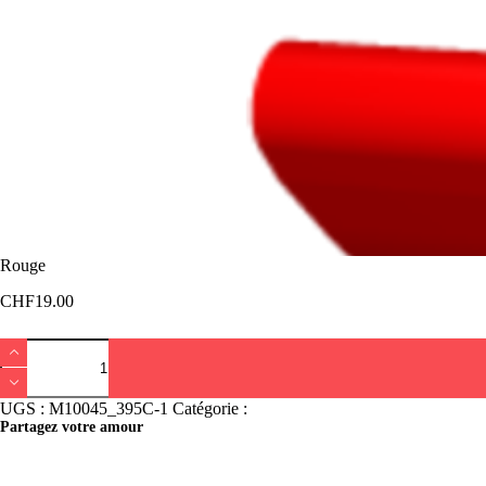
Rouge
CHF
19.00
quantité
de
Rouge
UGS :
M10045_395C-1
Catégorie :
Bracelet Lajoux
Partagez votre amour