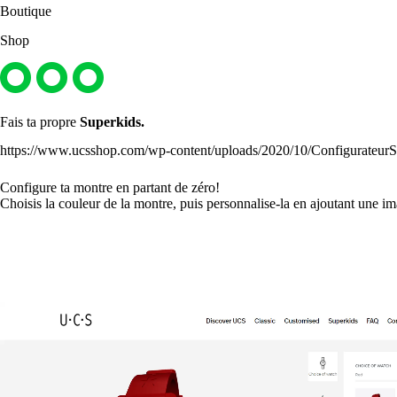
Boutique
Shop
Fais ta propre
Superkids.
https://www.ucsshop.com/wp-content/uploads/2020/10/Configurateu
Configure ta montre en partant de zéro!
Choisis la couleur de la montre, puis personnalise-la en ajoutant une i
Démarrer la configuration
Lecteur
vidéo