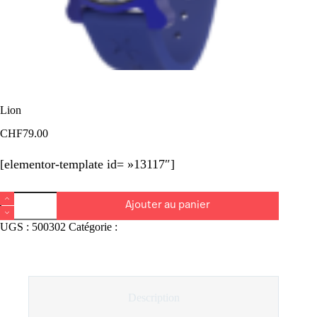
Lion
CHF
79.00
[elementor-template id= »13117″]
quantité
Ajouter au panier
de
Lion
UGS :
500302
Catégorie :
Superkids
Description