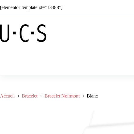
Passer
[elementor-template id="13388"]
au
contenu
Boutique
Solar
Superkids
C
Accueil
Bracelet
Bracelet Noirmont
Blanc