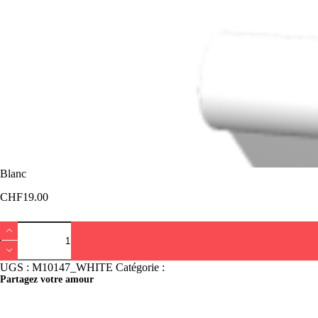
Blanc
CHF
19.00
quantité
de
Blanc
UGS :
M10147_WHITE
Catégorie :
Bracelet Noirmont
Partagez votre amour