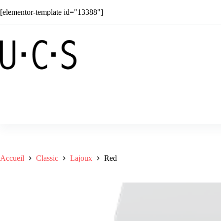
Passer
[elementor-template id="13388"]
au
contenu
Boutique
Solar
Superkids
C
Accueil
Classic
Lajoux
Red