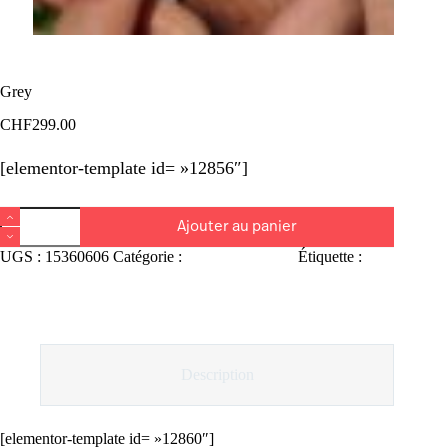
Grey
CHF
299.00
[elementor-template id= »12856″]
quantité
Ajouter au panier
de
Grey
UGS :
15360606
Catégorie :
Rangiers Chrono
Étiquette :
Grey
Description
[elementor-template id= »12860″]