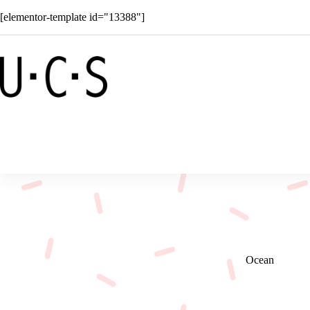
Passer
[elementor-template id="13388"]
au
contenu
Boutique
Solar
Superkids
C
Ocean