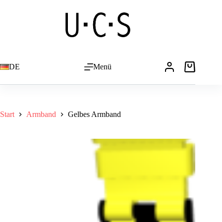
Zum
Inhalt
springen
DE
Menü
Warenkorb
Start
Armband
Gelbes Armband