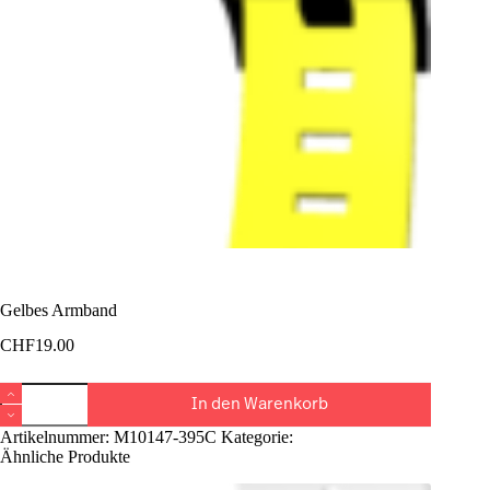
Gelbes Armband
CHF
19.00
Gelbes
In den Warenkorb
Armband
Menge
Artikelnummer:
M10147-395C
Kategorie:
Armband
Ähnliche Produkte