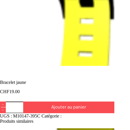
Bracelet jaune
CHF
19.00
quantité
Ajouter au panier
de
Bracelet
UGS :
M10147-395C
Catégorie :
Bracelet
jaune
Produits similaires