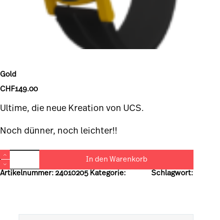
Gold
CHF
149.00
Ultime, die neue Kreation von UCS.
Noch dünner, noch leichter!!
In den Warenkorb
A
Artikelnummer:
24010205
Kategorie:
Ultime
Schlagwort:
l
Gold
t
e
r
n
a