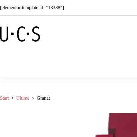
Zum
[elementor-template id="13388"]
Inhalt
springen
Laden
Solar
Superkids
Cu
Start
Ultime
Granat