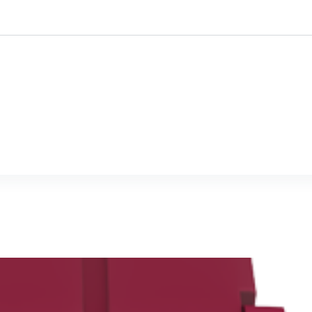
stomised
Mine-ex
Wer sind wir?
Nac