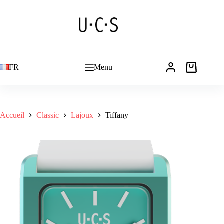
Passer
au
contenu
FR
Menu
Panier
d’achat
Accueil
Classic
Lajoux
Tiffany