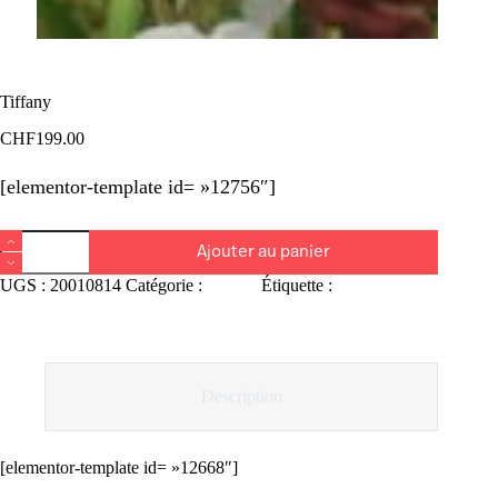
Tiffany
CHF
199.00
[elementor-template id= »12756″]
quantité
Ajouter au panier
de
Tiffany
UGS :
20010814
Catégorie :
Lajoux
Étiquette :
Tiffany
Description
[elementor-template id= »12668″]